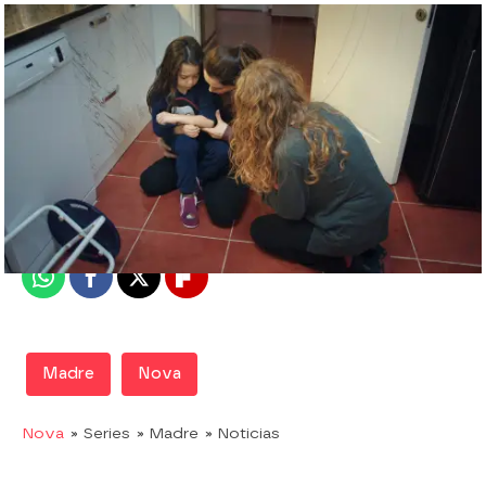
Nova
Madrid
Publicado:
09 de junio de 2019, 23:41
Whatsapp
Facebook
X
Flipboard
Madre
Nova
Nova
» Series
» Madre
» Noticias