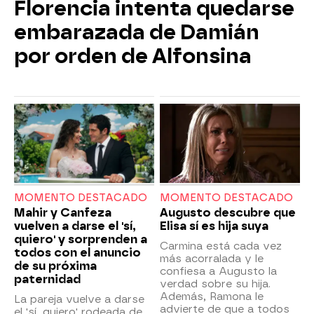
Florencia intenta quedarse
embarazada de Damián
por orden de Alfonsina
MOMENTO DESTACADO
MOMENTO DESTACADO
Mahir y Canfeza
Augusto descubre que
vuelven a darse el 'sí,
Elisa sí es hija suya
quiero' y sorprenden a
Carmina está cada vez
todos con el anuncio
más acorralada y le
de su próxima
confiesa a Augusto la
paternidad
verdad sobre su hija.
Además, Ramona le
La pareja vuelve a darse
advierte de que a todos
el 'sí, quiero' rodeada de