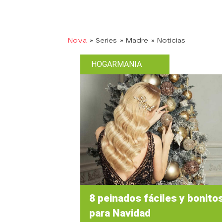
Nova
» Series
» Madre
» Noticias
HOGARMANIA
8 peinados fáciles y bonito
para Navidad