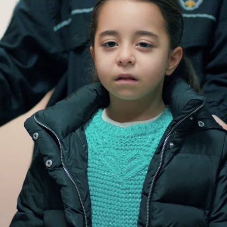
Whatsapp
Facebook
X
Flipboa