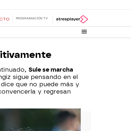
PROGRAMACIÓN TV
ECTO
nitivamente
ntinuado,
Sule se marcha
ngiz sigue pensando en el
e dice que no puede más y
convencerla y regresan