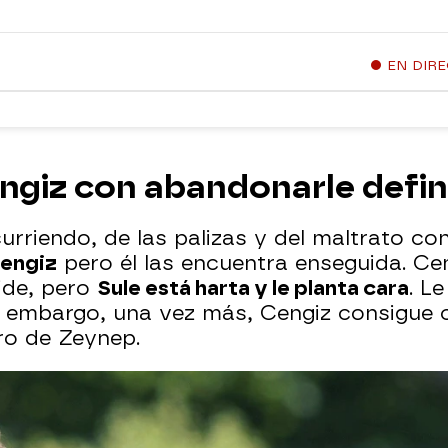
EN DIR
ngiz con abandonarle defi
urriendo, de las palizas y del maltrato co
Cengiz
pero él las encuentra enseguida. Ce
ide, pero
Sule está harta y le planta cara
. L
in embargo, una vez más, Cengiz consigue 
ro de Zeynep.