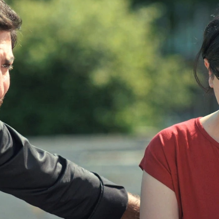
Whatsapp
Facebook
X
Flipboa
04