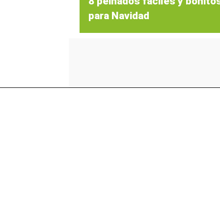
8 peinados fáciles y bonito
para Navidad