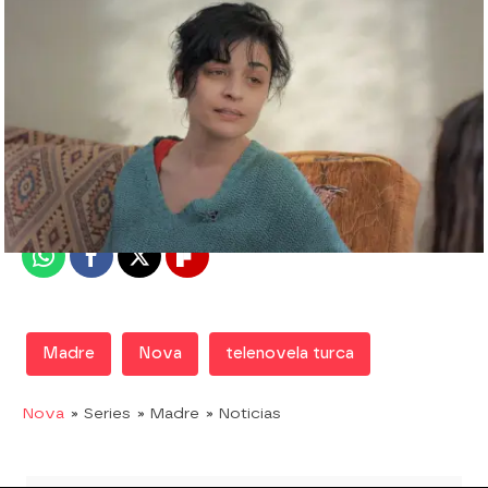
Nova
Madrid
Publicado:
15 de septiembre de 2019, 23:31
Whatsapp
Facebook
X
Flipboard
Madre
Nova
telenovela turca
Nova
» Series
» Madre
» Noticias