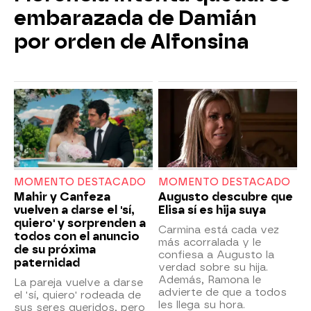
embarazada de Damián
por orden de Alfonsina
MOMENTO DESTACADO
MOMENTO DESTACADO
Mahir y Canfeza
Augusto descubre que
vuelven a darse el 'sí,
Elisa sí es hija suya
quiero' y sorprenden a
Carmina está cada vez
todos con el anuncio
más acorralada y le
de su próxima
confiesa a Augusto la
paternidad
verdad sobre su hija.
Además, Ramona le
La pareja vuelve a darse
advierte de que a todos
el 'sí, quiero' rodeada de
les llega su hora.
sus seres queridos, pero