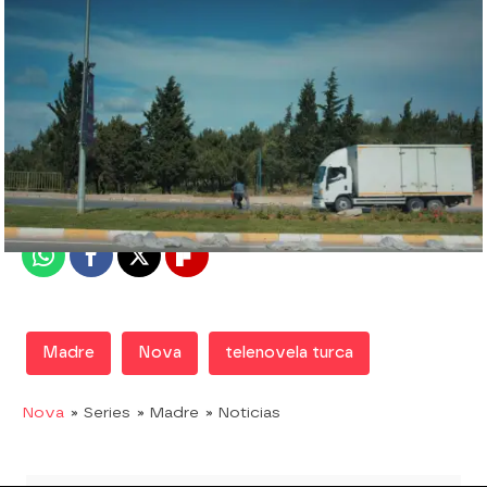
Nova
Madrid
Publicado:
11 de noviembre de 2019, 06:04
Whatsapp
Facebook
X
Flipboard
Madre
Nova
telenovela turca
Nova
» Series
» Madre
» Noticias