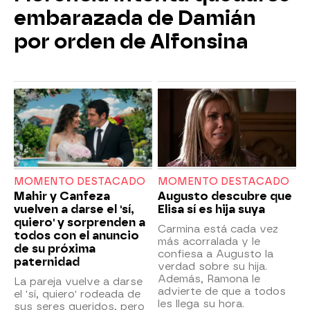
embarazada de Damián
por orden de Alfonsina
MOMENTO DESTACADO
MOMENTO DESTACADO
Mahir y Canfeza
Augusto descubre que
vuelven a darse el 'sí,
Elisa sí es hija suya
quiero' y sorprenden a
Carmina está cada vez
todos con el anuncio
más acorralada y le
de su próxima
confiesa a Augusto la
paternidad
verdad sobre su hija.
Además, Ramona le
La pareja vuelve a darse
advierte de que a todos
el 'sí, quiero' rodeada de
les llega su hora.
sus seres queridos, pero