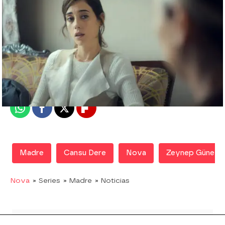
Nova
Madrid
Publicado:
07 de abril de 2019, 23:31
Whatsapp
Facebook
X
Flipboard
Madre
Cansu Dere
Nova
Zeynep Günes
Nova
» Series
» Madre
» Noticias