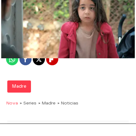
Nova
Madrid
Publicado:
14 de octubre de 2019, 06:02
Whatsapp
Facebook
X
Flipboard
Madre
Nova
» Series
» Madre
» Noticias