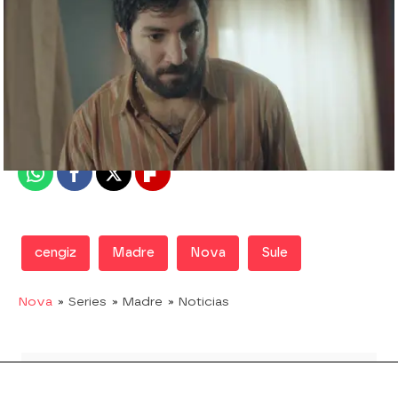
Nova
Madrid
Publicado:
05 de mayo de 2019, 23:16
Whatsapp
Facebook
X
Flipboard
cengiz
Madre
Nova
Sule
Nova
» Series
» Madre
» Noticias