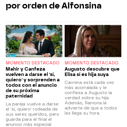
por orden de Alfonsina
MOMENTO DESTACADO
MOMENTO DESTACADO
Mahir y Canfeza
Augusto descubre que
vuelven a darse el 'sí,
Elisa sí es hija suya
quiero' y sorprenden a
Carmina está cada vez
todos con el anuncio
más acorralada y le
de su próxima
confiesa a Augusto la
paternidad
verdad sobre su hija.
Además, Ramona le
La pareja vuelve a darse
advierte de que a todos
el 'sí, quiero' rodeada de
les llega su hora.
sus seres queridos, pero
guarda para el final el
anuncio más especial: