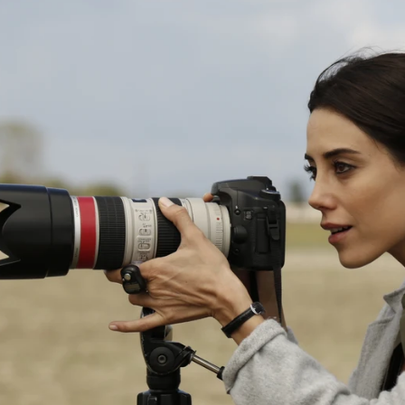
Whatsapp
Facebook
X
Flipboa
7
final