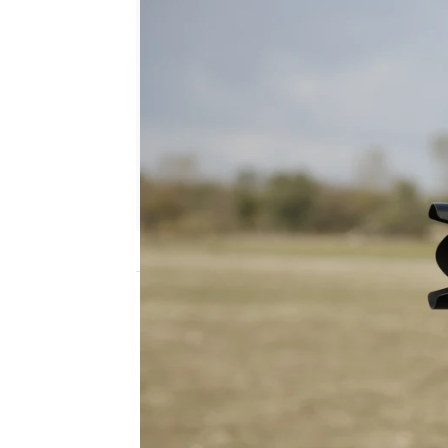
Nova
Madrid
Publicado:
19 de diciembre de 2019, 19:4
Madre
Cansu Dere
Nova