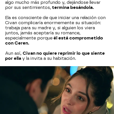
algo mucho más profundo y, dejándose llevar
por sus sentimientos,
termina besándola.
Ela es consciente de que iniciar una relación con
Civan complicaría enormemente su situación:
trabaja para su madre y, si alguien los viera
juntos, jamás aceptaría su romance,
especialmente porque
él está comprometido
con Ceren.
Aun así,
Civan no quiere reprimir lo que siente
por ella
y la invita a su habitación.
Más tarde, salen a pasear y
Ela le pide que sea
sincero con Ceren
antes de hacerle más daño.
Civan promete hacerlo y
confesar a su familia
que se suspende la boda.
Entonces, el hijo de
Tufan le pide un último favor:
cogerla de la
mano y olvidar por un momento que alguien
pueda verlos.