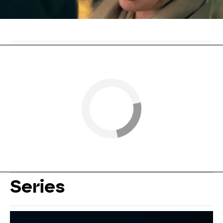
Nova
» Series
» Leyla
» Mejores momentos
Series