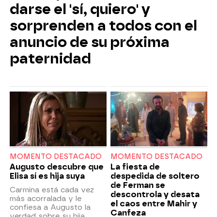
darse el 'sí, quiero' y
sorprenden a todos con el
anuncio de su próxima
paternidad
MOMENTO DESTACADO
MOMENTO DESTACADO
Augusto descubre que
La fiesta de
Elisa sí es hija suya
despedida de soltero
de Ferman se
Carmina está cada vez
descontrola y desata
más acorralada y le
el caos entre Mahir y
confiesa a Augusto la
Canfeza
verdad sobre su hija.