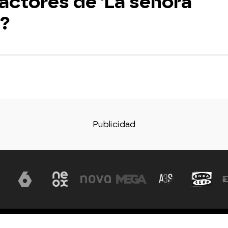
actores de 'La señora
'?
Aviso legal
Política de privacidad
Política de co
, S.A - A. Isla