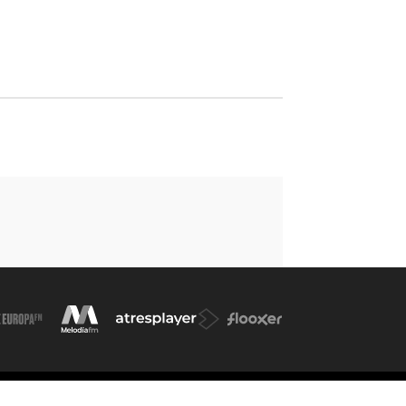
okies
Cond. de participación