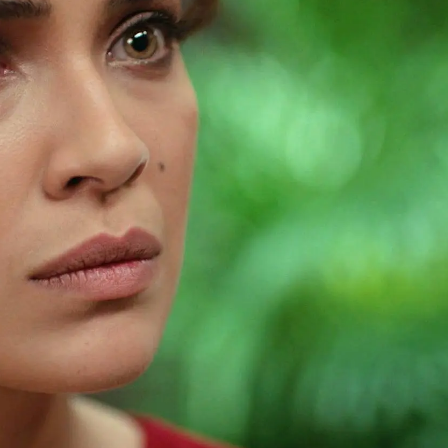
Whatsapp
Facebook
X
Flipboa
 cambió para todos en la presa.
Nazim
do de un crimen que no había
nó casándose con Hakan, el hombre
 Nazin tras haberle salvado la vida en
cudió al médico al sentirse cansada y
que estaba embarazada de Nazim
. Lo