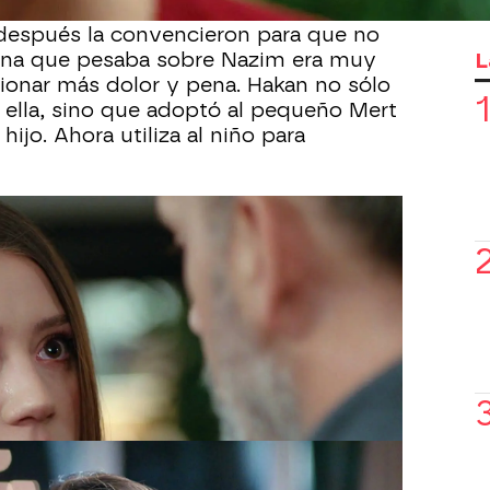
udir a prisión para contárselo pero
 después la convencieron para que no
L
dena que pesaba sobre Nazim era muy
asionar más dolor y pena. Hakan no sólo
ella, sino que adoptó al pequeño Mert
ijo. Ahora utiliza al niño para
a cárcel ha provocado
un verdadero
es nadie esperaba que quedara en
 un hombre muy diferente
, con un
lonario y profundamente enamorado de
ada de Hakan.
Los planes de Nazim
Bahar
, pero la familia de ella se opone
 porque no considera a Nazim un tipo
sabe que algo está tramando.
 No sabe por qué su familia se opone