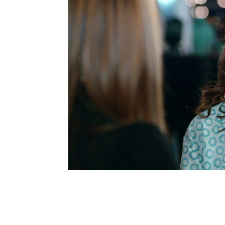
de manera tan radical y
que sale a relucir los t
su hermano de estar detr
manipular las pruebas qu
lamenta de no haber ten
Nehir, que nada sabía de
descubrir que
todo fue 
que es peor, ella tampoc