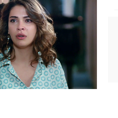
 todo acaba en una gran discusión en la
rapos sucios del pasado. Bahar acusa a
ás de la prisión de Nazim, al
e el llevaron a prisión y ella se
ido el valor de confesárselo antes.
l tema, se queda petrificada al
una trampa para librarse de Nazim
y lo
o le creyó.