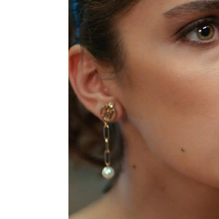
Nova
Publicado:
24 de mayo de 2024, 23:31
Hace cinco años la vida
terminó en prisión
acusa
cometido y Nehir termi
que estaba en deuda con
prisión. Cuando Nehir a
con náuseas,
descubrió 