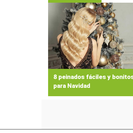
8 peinados fáciles y bonito
para Navidad