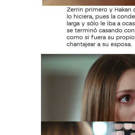
primero que pensó es ac
Zerrin primero y Hakan
lo hiciera, pues la con
larga y sólo le iba a oc
se terminó casando con 
como si fuera su propio h
chantajear a su esposa.
La salida de Nazim de l
terremoto
en todos, pu
libertad.
Nazim ahora es
corazón de hierro, mil
Bahar, la hermana abog
pasan por casarse con 
frontalmente. Su madre
de fiar y Hakan porque 
Bahar no entiende nada.