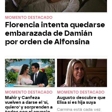
MOMENTO DESTACADO
Florencia intenta quedarse
embarazada de Damián
por orden de Alfonsina
MOMENTO DESTACADO
MOMENTO DESTACADO
Mahir y Canfeza
Augusto descubre que
vuelven a darse el 'sí,
Elisa sí es hija suya
quiero' y sorprenden a
Carmina está cada vez
todos con el anuncio