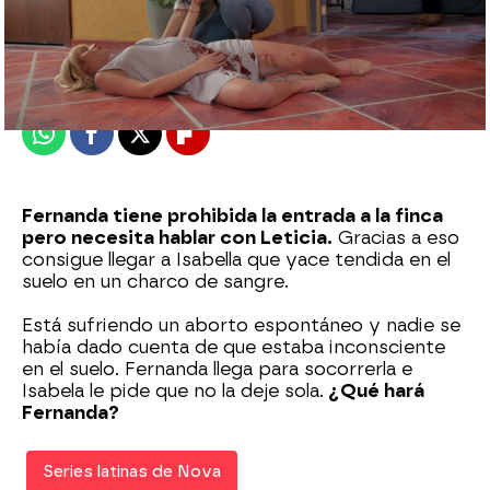
Nova
Madrid
Publicado:
01 de julio de 2022, 19:04
Whatsapp
Facebook
X
Flipboard
Fernanda tiene prohibida la entrada a la finca
pero necesita hablar con Leticia.
Gracias a eso
consigue llegar a Isabella que yace tendida en el
suelo en un charco de sangre.
Está sufriendo un aborto espontáneo y nadie se
había dado cuenta de que estaba inconsciente
en el suelo. Fernanda llega para socorrerla e
Isabela le pide que no la deje sola.
¿Qué hará
Fernanda?
Series latinas de Nova