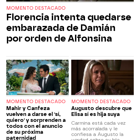
MOMENTO DESTACADO
Florencia intenta quedarse
embarazada de Damián
por orden de Alfonsina
MOMENTO DESTACADO
MOMENTO DESTACADO
Mahir y Canfeza
Augusto descubre que
vuelven a darse el 'sí,
Elisa sí es hija suya
quiero' y sorprenden a
Carmina está cada vez
todos con el anuncio
más acorralada y le
de su próxima
confiesa a Augusto la
paternidad
verdad sobre su hija.