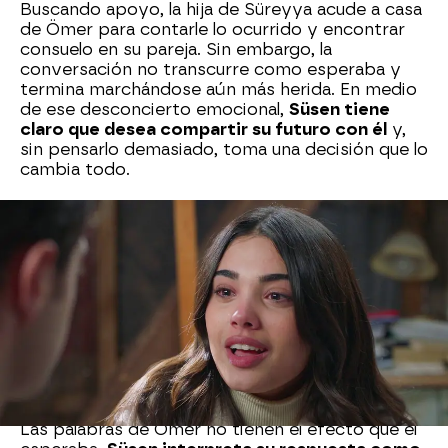
Buscando apoyo, la hija de Süreyya acude a casa
de Ömer para contarle lo ocurrido y encontrar
consuelo en su pareja. Sin embargo, la
conversación no transcurre como esperaba y
termina marchándose aún más herida. En medio
de ese desconcierto emocional,
Süsen tiene
claro que desea compartir su futuro con él
y,
sin pensarlo demasiado, toma una decisión que lo
cambia todo.
Convencida de sus sentimientos,
la joven le
plantea a Ömer dar un paso definitivo y
casarse.
Él no rechaza la idea, pero considera
que no es el momento adecuado y que ambos
deben priorizar sus estudios.
"Vamos a
casarnos, pero no ahora, primero tenemos que
ir a la universidad"
, le explica, consciente de que
todavía son muy jóvenes para asumir esa
responsabilidad.
Las palabras de Ömer no tienen el efecto que él