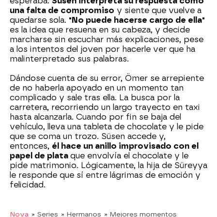
esperaba.
Süsen interpreta su respuesta como
una falta de compromiso
y siente que vuelve a
quedarse sola.
"No puede hacerse cargo de ella"
es la idea que resuena en su cabeza, y decide
marcharse sin escuchar más explicaciones, pese
a los intentos del joven por hacerle ver que ha
malinterpretado sus palabras.
Dándose cuenta de su error, Ömer se arrepiente
de no haberla apoyado en un momento tan
complicado y sale tras ella. La busca por la
carretera, recorriendo un largo trayecto en taxi
hasta alcanzarla. Cuando por fin se baja del
vehículo, lleva una tableta de chocolate y le pide
que se coma un trozo. Süsen accede y,
entonces,
él hace un anillo improvisado con el
papel de plata
que envolvía el chocolate y le
pide matrimonio. Lógicamente, la hija de Süreyya
le responde que sí entre lágrimas de emoción y
felicidad.
Nova
» Series
» Hermanos
» Mejores momentos