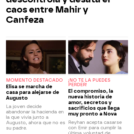
caos entre Mahir y
Canfeza
MOMENTO DESTACADO
¡NO TE LA PUEDES
PERDER!
Elisa se marcha de
El compromiso, la
casa para alejarse de
nueva historia de
Augusto
amor, secretos y
La joven decide
sacrificios que llega
abandonar la hacienda en
muy pronto a Nova
la que vivía junto a
Reyhan acepta casarse
Augusto, ahora que no es
con Emir para cumplir la
su padre.
última voluntad de