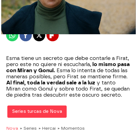
Nova
Madrid
Publicado:
17 de julio de 2021, 23:02
Whatsapp
Facebook
X
Flipboard
Esma tiene un secreto que debe contarle a Firat,
pero este no quiere ni escucharla,
lo mismo pasa
con Miran y Gonul.
Esma lo intenta de todas las
maneras posibles, pero Firat se mantiene firme.
Al final, toda la verdad sale a la luz
y tanto
Miran como Gonul y sobre todo Firat, se quedan
de piedra tras descubrir este oscuro secreto.
Series turcas de Nova
Nova
» Series
» Hercai
» Momentos