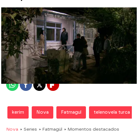
Nova
Madrid
Publicado:
05 de junio de 2018, 22:32
Whatsapp
Facebook
X
Flipboard
kerim
Nova
Fatmagul
telenovela turca
Nova
» Series
» Fatmagül
» Momentos destacados