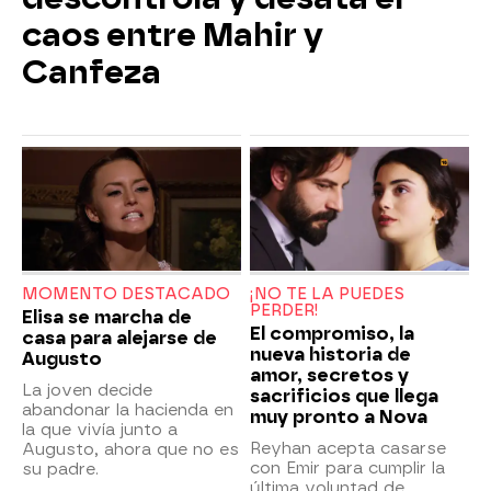
caos entre Mahir y
Canfeza
MOMENTO DESTACADO
¡NO TE LA PUEDES
PERDER!
Elisa se marcha de
El compromiso, la
casa para alejarse de
nueva historia de
Augusto
amor, secretos y
La joven decide
sacrificios que llega
abandonar la hacienda en
muy pronto a Nova
la que vivía junto a
Reyhan acepta casarse
Augusto, ahora que no es
con Emir para cumplir la
su padre.
última voluntad de