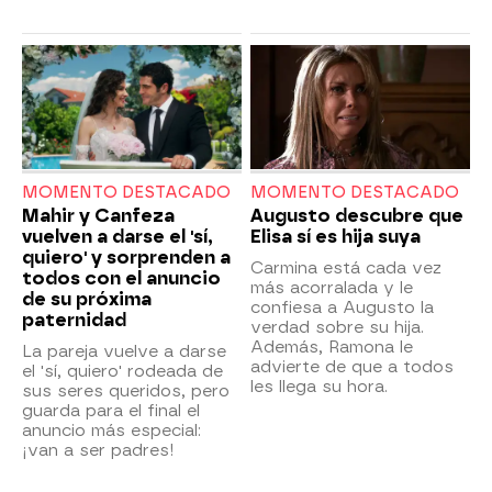
MOMENTO DESTACADO
MOMENTO DESTACADO
Mahir y Canfeza
Augusto descubre que
vuelven a darse el 'sí,
Elisa sí es hija suya
quiero' y sorprenden a
Carmina está cada vez
todos con el anuncio
más acorralada y le
de su próxima
confiesa a Augusto la
paternidad
verdad sobre su hija.
Además, Ramona le
La pareja vuelve a darse
advierte de que a todos
el 'sí, quiero' rodeada de
les llega su hora.
sus seres queridos, pero
guarda para el final el
anuncio más especial:
¡van a ser padres!