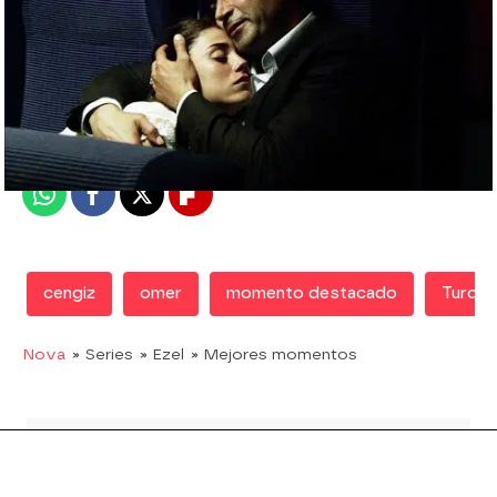
Nova
Madrid
Publicado:
22 de febrero de 2019, 21:04
Whatsapp
Facebook
X
Flipboard
cengiz
omer
momento destacado
Turquí
Nova
» Series
» Ezel
» Mejores momentos