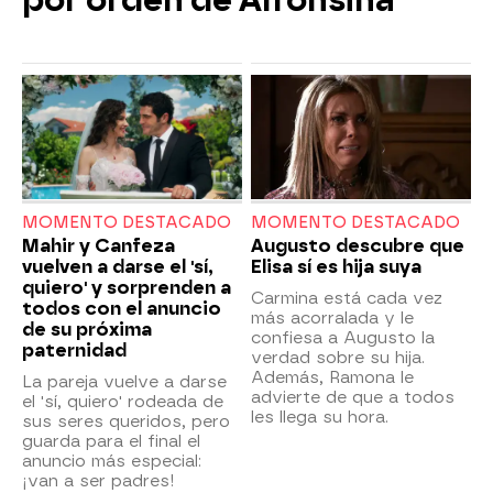
por orden de Alfonsina
MOMENTO DESTACADO
MOMENTO DESTACADO
Mahir y Canfeza
Augusto descubre que
vuelven a darse el 'sí,
Elisa sí es hija suya
quiero' y sorprenden a
Carmina está cada vez
todos con el anuncio
más acorralada y le
de su próxima
confiesa a Augusto la
paternidad
verdad sobre su hija.
Además, Ramona le
La pareja vuelve a darse
advierte de que a todos
el 'sí, quiero' rodeada de
les llega su hora.
sus seres queridos, pero
guarda para el final el
anuncio más especial:
¡van a ser padres!