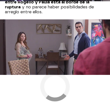
entre Rogelio y Paula está al borde de la
ruptura
y no parece haber posibilidades de
arreglo entre ellos.
Nova
» Series
» Eternamente amándonos
» Momentos
destacados