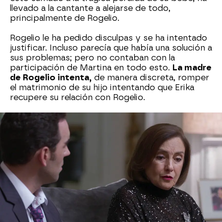
llevado a la cantante a alejarse de todo,
principalmente de Rogelio.
Rogelio le ha pedido disculpas y se ha intentado
justificar. Incluso parecía que había una solución a
sus problemas; pero no contaban con la
participación de Martina en todo esto.
La madre
de Rogelio intenta,
de manera discreta, romper
el matrimonio de su hijo intentando que Erika
recupere su relación con Rogelio.
Además, los malos entendidos aparecen cuando
Rogelio acude a la casa de Paula para intentar
solucionar sus asuntos y
descubre que allí se
encuentra Ulises
, un reciente amigo de su mujer.
Rogelio cree que ella ya le ha reemplazado por
otro. Por si fuera poco, la abogada de Paula le ha
presentado una demanda de divorcio y le ha
pedido una gran suma de dinero, contradiciendo
la petición de Paula de que no quería recibir
ningún dinero de los Iturbide.
El matrimonio