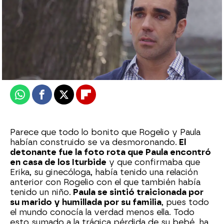
Nova
Publicado:
29 de abril de 2025, 11:45
Whatsapp
Facebook
X
Flipboard
Parece que todo lo bonito que Rogelio y Paula
habían construido se va desmoronando.
El
detonante fue la foto rota que Paula encontró
en casa de los Iturbide
y que confirmaba que
Erika, su ginecóloga, había tenido una relación
anterior con Rogelio con el que también había
tenido un niño.
Paula se sintió traicionada por
su marido y humillada por su familia
, pues todo
el mundo conocía la verdad menos ella. Todo
esto sumado a la trágica pérdida de su bebé, ha