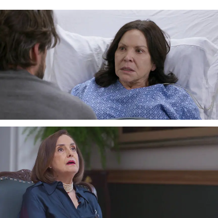
Lo cierto es que
detrás de aquella venganza de
Irma a Martina se esconde un pasado lleno de
envidias y celos
de la madre de Ignacio.
Una
carta
, que ahora está en poder de Martina,
puede haber sido la responsable de que se
precipitaran los acontecimientos y de que Irma
quisiera acabar con la vida de la 'monarca' de
Morelia. Pero esa carta, ¿qué contenido tiene
que haya puesto tan nerviosa a la madre de
Ignacio?
Martina tiene la respuesta.
En una conversación
que tiene con Rogelio, Martina le cuenta lo que
realmente dice la carta. Hipólito, el marido de
Martina y también padre de Ignacio, tenía
intención de reconocer como suyo al hijo de
Irma y darle las mismas oportunidades que al
resto de los Iturbide. Sin embargo, Irma nunca lo
aceptó y mantuvo esa carta en secreto para