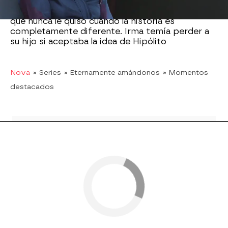
evitar que su hijo lo supiera. Ignacio ha crecido
todos estos años odiando a Hipólito al pensar
que nunca le quiso cuando la historia es
completamente diferente. Irma temía perder a
su hijo si aceptaba la idea de Hipólito
Nova
» Series
» Eternamente amándonos
» Momentos
destacados