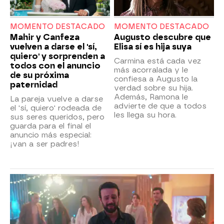
MOMENTO DESTACADO
MOMENTO DESTACADO
Mahir y Canfeza
Augusto descubre que
vuelven a darse el 'sí,
Elisa sí es hija suya
quiero' y sorprenden a
Carmina está cada vez
todos con el anuncio
más acorralada y le
de su próxima
confiesa a Augusto la
paternidad
verdad sobre su hija.
Además, Ramona le
La pareja vuelve a darse
advierte de que a todos
el 'sí, quiero' rodeada de
les llega su hora.
sus seres queridos, pero
guarda para el final el
anuncio más especial:
¡van a ser padres!