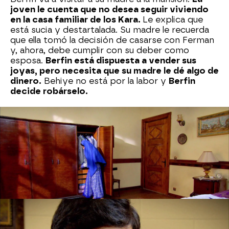
joven le cuenta que no desea seguir viviendo
en la casa familiar de los Kara.
Le explica que
está sucia y destartalada. Su madre le recuerda
que ella tomó la decisión de casarse con Ferman
y, ahora, debe cumplir con su deber como
esposa.
Berfin está dispuesta a vender sus
joyas, pero necesita que su madre le dé algo de
dinero.
Behiye no está por la labor y
Berfin
decide robárselo.
La prima de Azad le confiesa a Ferman que ha
encontrado una casa pequeña para ellos
y que
el dinero se lo ha robado a su madre. El hermano
de Zehra se enfadada con ella. El joven rechaza
que le ayuden económicamente. Para él es muy
importante lograr las cosas por sí mismo
mediante a su propio esfuerzo y trabajo duro.
Nova
» Series
» Esposa joven
» Mejores momentos