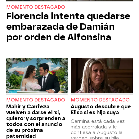
MOMENTO DESTACADO
Florencia intenta quedarse
embarazada de Damián
por orden de Alfonsina
MOMENTO DESTACADO
MOMENTO DESTACADO
Mahir y Canfeza
Augusto descubre que
vuelven a darse el 'sí,
Elisa sí es hija suya
quiero' y sorprenden a
Carmina está cada vez
todos con el anuncio
más acorralada y le
de su próxima
confiesa a Augusto la
paternidad
verdad sobre su hija.