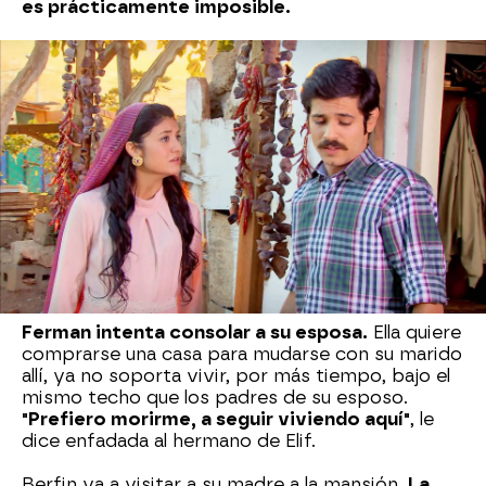
es prácticamente imposible.
La madre de Ferman intenta limar asperezas
con Berfin
. Ella la quiere como una hija, pero la
joven se muestra fría con ella. Gülsüm desea que
la hermana de Devra se acabe adaptando e
integrando a su nueva vida junto a ellos. Para ello,
le pide que le ayude con las labores de la casa,
pero ella no está por la labor.
"Has olvidado que
tú eras la criada en la mansión donde yo vivía
con mi familia"
, afirma enojada Berfin. La hija de
Behiye rompe a llorar cuando llega Rashit y les
dice que "está harta de vivir en esa pocilga".
Ferman intenta consolar a su esposa.
Ella quiere
comprarse una casa para mudarse con su marido
allí, ya no soporta vivir, por más tiempo, bajo el
mismo techo que los padres de su esposo.
"Prefiero morirme, a seguir viviendo aquí"
, le
dice enfadada al hermano de Elif.
Berfin va a visitar a su madre a la mansión.
La