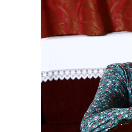
Nova
Publicado:
15 de enero de 2024, 16:07
Nova
estrena hoy,
Espos
abrirá la franja de la t
a partir de las 15:00 hor
historia de una niña de 
con grandes planes para 
a casarse con un joven m