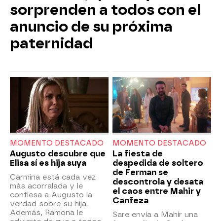
sorprenden a todos con el
anuncio de su próxima
paternidad
MOMENTO DESTACADO
MOMENTO DESTACADO
Augusto descubre que
La fiesta de
Elisa sí es hija suya
despedida de soltero
de Ferman se
Carmina está cada vez
descontrola y desata
más acorralada y le
el caos entre Mahir y
confiesa a Augusto la
Canfeza
verdad sobre su hija.
Además, Ramona le
Sare envía a Mahir una