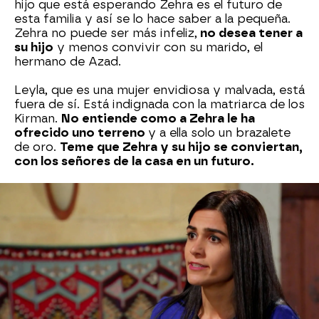
hijo que está esperando Zehra es el futuro de
esta familia y así se lo hace saber a la pequeña.
Zehra no puede ser más infeliz,
no desea tener a
su hijo
y menos convivir con su marido, el
hermano de Azad.
Leyla, que es una mujer envidiosa y malvada, está
fuera de sí. Está indignada con la matriarca de los
Kirman.
No entiende como a Zehra le ha
ofrecido uno terreno
y a ella solo un brazalete
de oro.
Teme que Zehra y su hijo se conviertan,
con los señores de la casa en un futuro.
Melek sabe que su hija está sufriendo mucho e
intenta animarla.
Zehra le confiesa a su madre
que no quiere ningún regalo de Nujin
y la
profesora le habla de sus planes de futuro.
Cuando nazca el bebé, lo dejarán al cuidado de
los Kirman y
ellas se irán a vivir a Estambul
para
que Zehra pueda continuar con sus estudios.
Pero parece que
los planes de Melek no van a
poder llevarse a cabo.