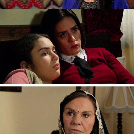
Zehra
comunica a Nujin su intención de no
responsabilizarse de su bebé cuando nazca
para poder seguir con sus estudios. La abuela de
Devra pierde los nervios al oírla hablar y
acaba
abofeteando a la niña.
Melek llega en ese momento y pide
explicaciones a Nujin. La matriarca de la familia
les asegura que jamás podrán huir de ellos y que
la única obligación de Zehra es dar a luz a su
hijo
y velar por su bienestar.
Nova
» Series
» Esposa joven
» Mejores momentos