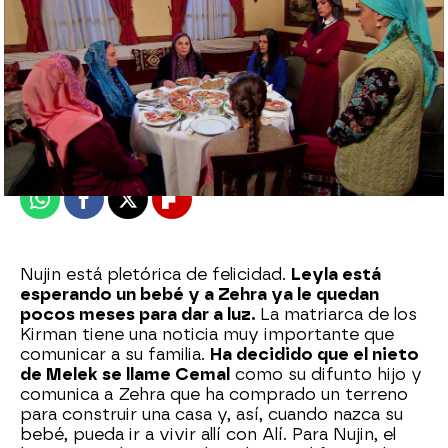
Nova
Publicado:
31 de mayo de 2024, 16:31
Whatsapp
Facebook
X
Flipboard
Nujin está pletórica de felicidad.
Leyla está
esperando un bebé y a Zehra ya le quedan
pocos meses para dar a luz.
La matriarca de los
Kirman tiene una noticia muy importante que
comunicar a su familia.
Ha decidido que el nieto
de Melek se llame Cemal
como su difunto hijo y
comunica a Zehra que ha comprado un terreno
para construir una casa y, así, cuando nazca su
bebé, pueda ir a vivir allí con Alí. Para Nujin, el