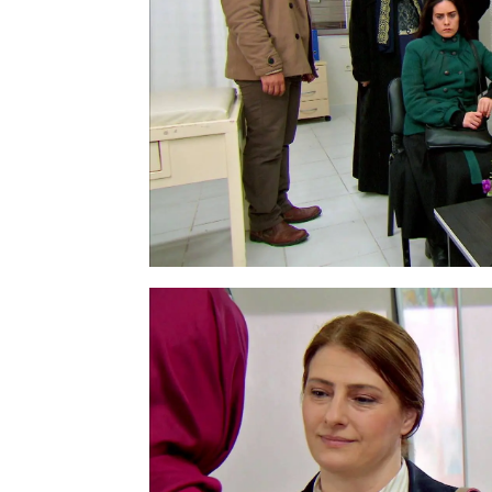
Los kirman se oponen a
cólera. "Me da igual vue
vida de mi hija va por d
consentimiento o sin él,
Zümrüt no está dipuest
Desea ser abuela y quier
con el embarazo. Así que
clínica para tener una 
diagnóstico es el mismo
Sin embargo, la doctora
el chequeo a Zehra, tie
tenga que abortar y así 
Se trata de minimizar lo
madre de manera exhaus
tratado varios casos así
sobrevivido. Melek no e