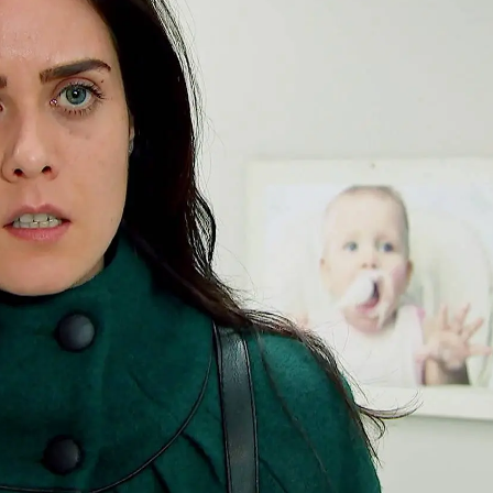
Whatsapp
Facebook
X
Flipboa
hospital
tras pasar unos días vagando
Devra y su chófer no dieran con su
iza a la pequeña un chequeo médico
encuentra en perfecto estado y