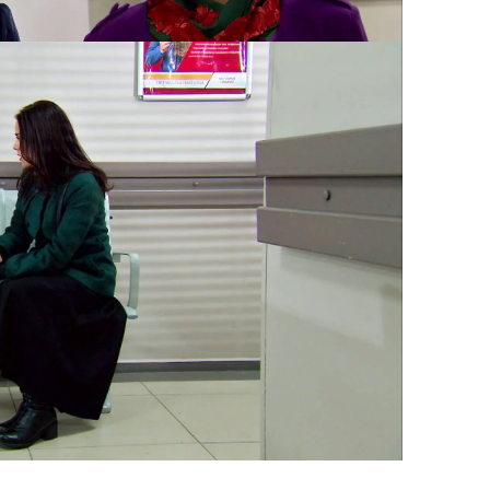
 al final, tendrá que asumir el riesgo.
n Zehra para tranquilizarla. La pequeña
está en juego y su madre le asegura
endremos que esperar un poco más
espués todo terminará. Ten paciencia"
,