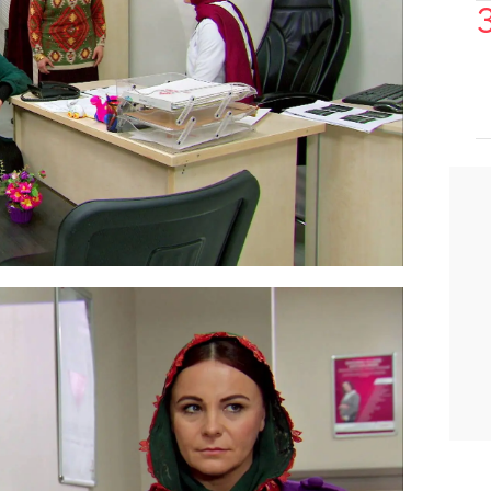
 que Zehra aborte
y Melek entra en
stras tradiciones y vuestro bebé. La
elante. Sea con vuestro
 Zehra va a abortar", les dice indignada.
a a quedarse de brazos cruzados.
e que la hija de Melek siga adelante
 decide llevar a la pequeña a otra
segunda opinión médica. Pero,
el
.
 de la clínica privada, donde han hecho
ne una solución para que la pequeña no
se lo hace saber a Melek y a los Kirman.
s riesgos controlando la salud de la
tiva.
La doctora asegura que ya ha
 y, en todos los casos, la madre ha
stá convencida y teme que a su hija le