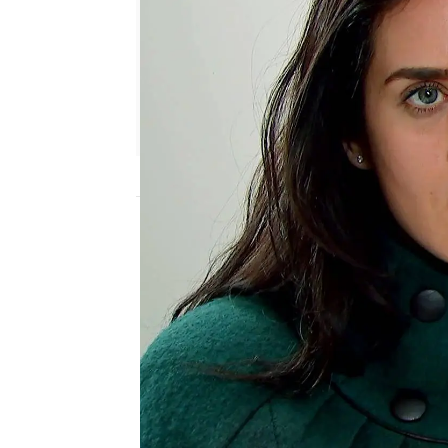
Nova
Publicado:
14 de junio de 2024, 16:30
Zehra se recupera en el 
por el bosque para que 
paradero.
La doctora Zeynep real
para asegurarse que se 