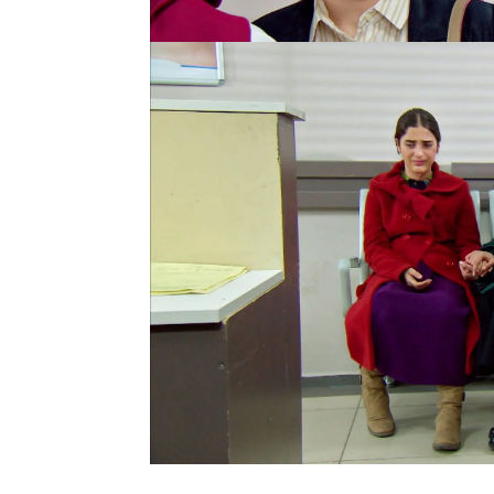
pueda ocurrir algo. Pero,
La hija de Sami habla co
desconocía que su vida 
que todo va a ir bien.
"T
hasta que des a luz y d
le asegura a su hija.