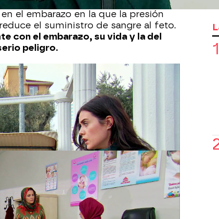
fre preeclampsia.
Se trata de una
en el embarazo en la que la presión
 reduce el suministro de sangre al feto.
L
te con el embarazo, su vida y la del
erio peligro.
va a arriesgar la vida de su hija y se
 la pequeña aborte. Pero, para eso, Alí,
ar su consentimiento. La profesora le
o y le entrega una autorización para
e.
Azad se compromete a ayudar a la
la firma de su hermano y, ahora, deben
an. "
Si no sacamos al bebé de Zehra,
ella muera por hipertensión.
Su corazón
o, es mejor interrumpir el embarazo",
p a la familia de Alí.