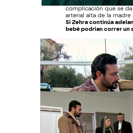
descubre que la niña su
complicación que se da 
arterial alta de la madre
Si Zehra continúa adelan
bebé podrían correr un s
Melek lo tiene claro, no 
plantea la opción de que
que es el padre, debe d
cuenta a Azad lo ocurrid
que su hermano la firm
hija de Sami.
Azad ya ha conseguido 
comunicárselo a los Kirm
existe el riesgo de que 
podría pararse y, por es
asegura la doctora Zeyne