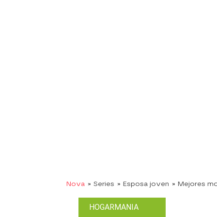
Nova
» Series
» Esposa joven
» Mejores m
HOGARMANIA