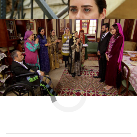
ayuda de Zeynep.
¿Conseguirán alejarse de una
vez por todas de Devra y de los Kirman?
Nova
» Series
» Esposa joven
» Mejores momentos