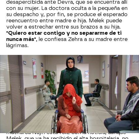
desapercibida ante Devra, que se encuentra allí
con su mujer. La doctora oculta a la pequeña en
su despacho y, por fin, se produce el esperado
reencuentro entre madre e hija. Melek puede
volver a estrechar entre sus brazos a su hija.
"Quiero estar contigo y no separarme de ti
nunca más"
, le confiesa Zehra a su madre entre
lágrimas.
Mientras tanto, a Havin se le ocurre una idea
para hacer creer a Devra que Azad ya no está
enamorado de Melek. Asegura al hijo de Behiye
que se van a comprometer.
El hermano de Alí
decide seguirle el juego a Havin para que el hijo
de Kadim deje respirar a Melek.
En el fondo,
siempre ha temido que su esposa y su primo
huyeran juntos de Harmanli.
Azad comunica a su madre y al resto de su
familia que se va a comprometer con Havin. La
matriarca Nujin está feliz con la noticia, aunque
Melek, que ya ha recibido el alta hospitalaria, no