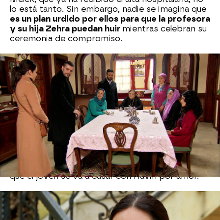
lo está tanto. Sin embargo, nadie se imagina que
es un plan urdido por ellos para que la profesora
y su hija Zehra puedan huir
mientras celebran su
ceremonia de compromiso.
Melek decide de nuevo poner tierra de por
medio y, esta vez, parece que Devra no se lo va
a impedir. Ahora, que
Azad se va a casar con
Havin,
ya no teme que su mujer vaya a
escaparse con él.
Cuando la hija de Sami se dispone a abandonar la
mansión, aparecen Azad y Havin para celebrar su
compromiso. Melek les da la enhorabuena y se
despide de ellos. En el fondo,
está muy apenada
porque sigue enamorada de Azad
y ella cree
que el joven se va a casar con Havin por amor.
Al final, Azad y Havin celebran su fiesta
prenupcial y
Melek huye con Zehra gracias a la