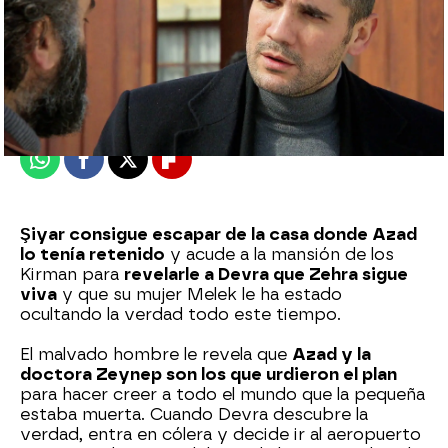
Nova
Publicado:
02 de julio de 2024, 16:33
Whatsapp
Facebook
X
Flipboard
Şiyar consigue escapar de la casa donde Azad
lo tenía retenido
y acude a la mansión de los
Kirman para
revelarle a Devra que Zehra sigue
viva
y que su mujer Melek le ha estado
ocultando la verdad todo este tiempo.
El malvado hombre le revela que
Azad y la
doctora Zeynep son los que urdieron el plan
para hacer creer a todo el mundo que la pequeña
estaba muerta. Cuando Devra descubre la
verdad, entra en cólera y decide ir al aeropuerto