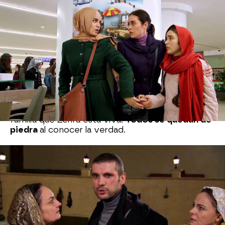
La doctora se reúne con Azad en el bosque y
el
nieto de Nujin lleva a la hija de Sami y a Zehra a
casa de un amigo suyo
, que conoció haciendo el
servicio militar, para que se alojen allí hasta que
pueda ayudarlas a escapar de Harmanli.
Azad regresa a la mansión a recoger a Havin, no
quiere encontrarse cara a cara con Devra, pero
tiene la mala fortuna de coincidir con él.
El hijo
de Behiye le golpea fuertemente y le acusa
delante de los Kirman de traidor
y anuncia a su
familia que Zehra está viva.
Todos se quedan de
piedra
al conocer la verdad.
Nova
» Series
» Esposa joven
» Mejores momentos