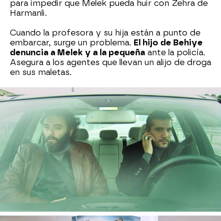
para impedir que Melek pueda huir con Zehra de
Harmanli.
Cuando la profesora y su hija están a punto de
embarcar, surge un problema.
El hijo de Behiye
denuncia a Melek y a la pequeña
ante la policía.
Asegura a los agentes que llevan un alijo de droga
en sus maletas.
Zeynep se entera de lo ocurrido y pide a Melek
que no embarque. De hacerlo,
serían detenidas
y llevadas a comisaría
y Devra daría con su
paradero.
El hijo de Kadim llega al aeropuerto y busca
desesperadamente a su mujer. Zeynep, Melek y
Zehra aprovechan, que el primo de Azad está
entretenido preguntando por ellas en el
mostrador de embarque, para
salir corriendo.
Al
final, consiguen huir de allí.