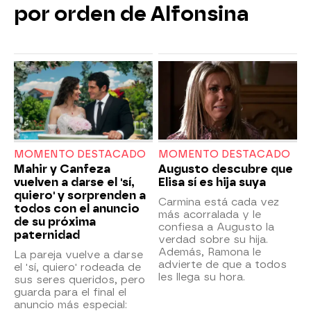
por orden de Alfonsina
MOMENTO DESTACADO
MOMENTO DESTACADO
Mahir y Canfeza
Augusto descubre que
vuelven a darse el 'sí,
Elisa sí es hija suya
quiero' y sorprenden a
Carmina está cada vez
todos con el anuncio
más acorralada y le
de su próxima
confiesa a Augusto la
paternidad
verdad sobre su hija.
Además, Ramona le
La pareja vuelve a darse
advierte de que a todos
el 'sí, quiero' rodeada de
les llega su hora.
sus seres queridos, pero
guarda para el final el
anuncio más especial: