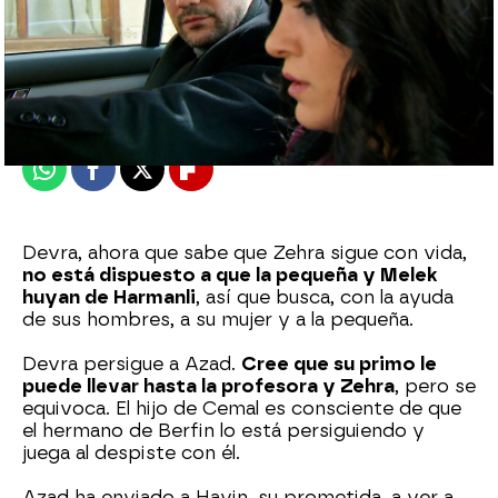
Nova
Publicado:
03 de julio de 2024, 16:47
Whatsapp
Facebook
X
Flipboard
Devra, ahora que sabe que Zehra sigue con vida,
no está dispuesto a que la pequeña y Melek
huyan de Harmanli
, así que busca, con la ayuda
de sus hombres, a su mujer y a la pequeña.
Devra persigue a Azad.
Cree que su primo le
puede llevar hasta la profesora y Zehra
, pero se
equivoca. El hijo de Cemal es consciente de que
el hermano de Berfin lo está persiguiendo y
juega al despiste con él.
Azad ha enviado a Havin, su prometida, a ver a