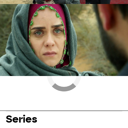
Nova
» Series
» Esposa joven
» Mejores momentos
Series