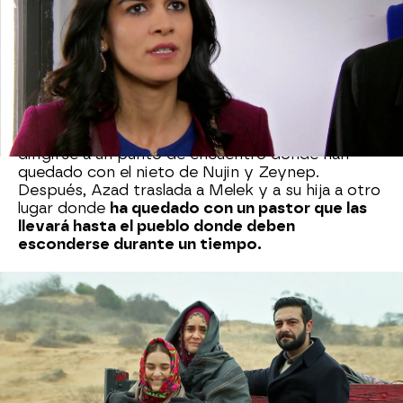
vez más para salvar su vida. Le comunica a su
marido que estaba investigando por su cuenta
dónde está Melek y Zehra para ayudarlo a
encontrarlas.
Leyla se ve obligada a contarle el
plan de la profesora.
Ha llegado el momento, Melek y Zehra
abandonan la casa del amigo de Azad para
dirigirse a un punto de encuentro donde han
quedado con el nieto de Nujin y Zeynep.
Después, Azad traslada a Melek y a su hija a otro
lugar donde
ha quedado con un pastor que las
llevará hasta el pueblo donde deben
esconderse durante un tiempo.
Melek y Zehra viven un momento emotivo al
despedirse de Azad. La pequeña no quiere
separarse de él y el hijo de Zümrüt les manifiesta
su deseo de volver a verlas en un futuro.
Melek
sigue enamorada de él y para ella es muy duro
decirle adiós.