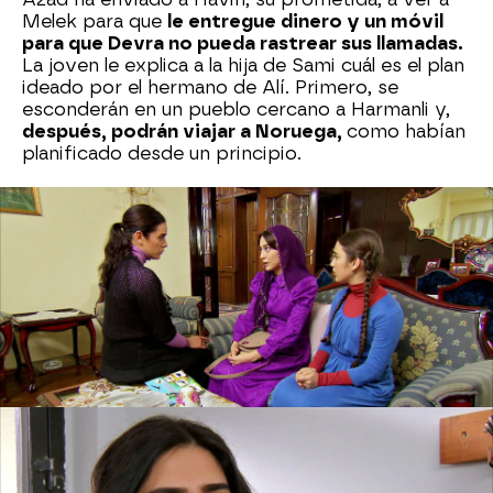
Melek para que
le entregue dinero y un móvil
para que Devra no pueda rastrear sus llamadas.
La joven le explica a la hija de Sami cuál es el plan
ideado por el hermano de Alí. Primero, se
esconderán en un pueblo cercano a Harmanli y,
después, podrán viajar a Noruega,
como habían
planificado desde un principio.
Mientras tanto en la mansión de los Kirman,
Leyla descubre que Devra está removiendo cielo
y tierra para encontrar a Melek y a su hija y
sospecha, tras escuchar hablar a su esposo con
uno de sus hombres, que
ya sabe cuál es el
paradero de la profesora
, así que se acerca
hasta la casa de Zeynep para avisar a Azad y a la
doctora.
Leyla abandona la casa de Zeynep y al salir se
encuentra con Devra y su chófer que la están
esperando. La joven se ve obligada a mentir una