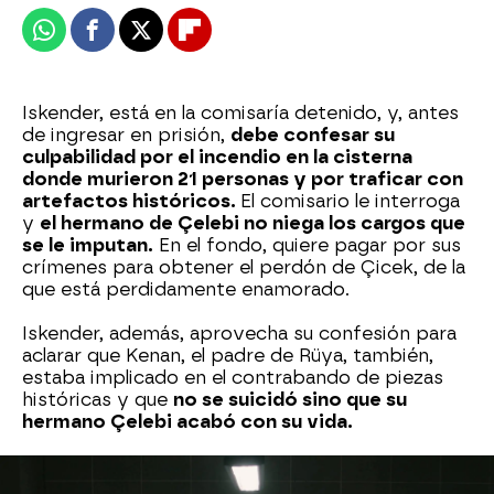
Whatsapp
Facebook
X
Flipboard
Iskender, está en la comisaría detenido, y, antes
de ingresar en prisión,
debe confesar su
culpabilidad por el incendio en la cisterna
donde murieron 21 personas y por traficar con
artefactos históricos.
El comisario le interroga
y
el hermano de Çelebi no niega los cargos que
se le imputan.
En el fondo, quiere pagar por sus
crímenes para obtener el perdón de Çicek, de la
que está perdidamente enamorado.
Iskender, además, aprovecha su confesión para
aclarar que Kenan, el padre de Rüya, también,
estaba implicado en el contrabando de piezas
históricas y que
no se suicidó sino que su
hermano Çelebi acabó con su vida.
Iskender está desolado. Sabe que asumir su