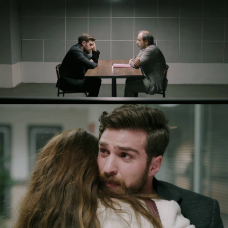
responsabilidad de lo ocurrido en la gala benéfica
puede suponer muchos años de cárcel.
Siente
que todo el mundo le ha dado la espalda
,
especialmente, Çicek, que fue la que le delató
ante la policía. Confiesa a su amiga Azru, con la
que tuvo un idilio, que desea morir para acabar
con su sufrimiento de una vez por todas y le
revela que
está muy dolido con la íntima amiga
de Rüya
, de la que está locamente enamorado.
Azru está sufriendo por Iskender. Ha visto al
joven muy abatido y decide ir a hablar con
Çicek, a la que
pide explicaciones por haberle
denunciado ante la justicia.
La amiga de Tomris
se excusa asegurándola que el hermano de
Çelebi tiene que estar entre rejas por acabar
con la vida de una veintena personas en la
antigua cisterna. Para Azru, esta argumentación
no es válida. "Sabes que fue un accidente", le
contesta muy enojada y le hace una petición
especial a Çicek:
"Si le quisiste alguna vez,