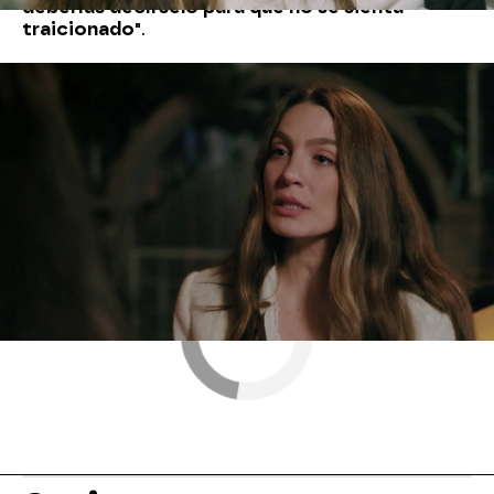
deberías decírselo para que no se sienta
traicionado"
.
Nova
» Series
» En llamas
» Mejores momentos