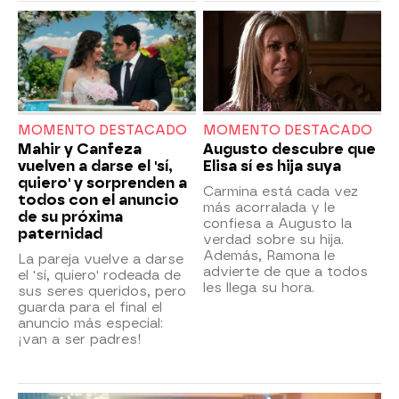
MOMENTO DESTACADO
MOMENTO DESTACADO
Mahir y Canfeza
Augusto descubre que
vuelven a darse el 'sí,
Elisa sí es hija suya
quiero' y sorprenden a
Carmina está cada vez
todos con el anuncio
más acorralada y le
de su próxima
confiesa a Augusto la
paternidad
verdad sobre su hija.
Además, Ramona le
La pareja vuelve a darse
advierte de que a todos
el 'sí, quiero' rodeada de
les llega su hora.
sus seres queridos, pero
guarda para el final el
anuncio más especial:
¡van a ser padres!