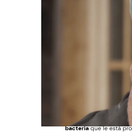
Nova
Madrid
Publicado:
07 de marzo de 2021, 23:02
Uno de los pacientes de
todos los médicos del h
Sus resultados clínicos
costado determinar cuá
Pero por fin, Martin ha
bacteria
que le está pr