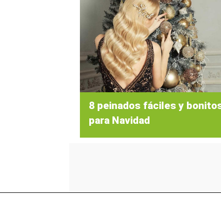
8 peinados fáciles y bonito
para Navidad