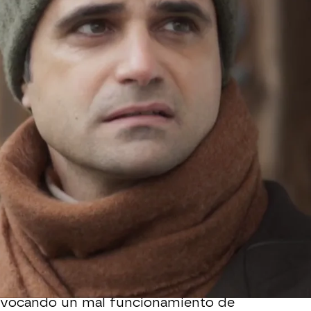
Whatsapp
Facebook
X
Flipboa
l Doctor Gruber ha sorprendido a
ospital.
 eran no concluyentes, por lo que
ha
l es la causa de su enfermedad.
 descubierto que
se trata de una
ovocando un mal funcionamiento de