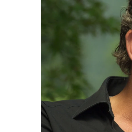
Nova
Madrid
Publicado:
03 de octubre de 2020, 23:01
Katie debe operarse si n
Sin embargo,
su marido 
por eso decide elegir a 
opción sería la operaci
supuso un trauma. No es