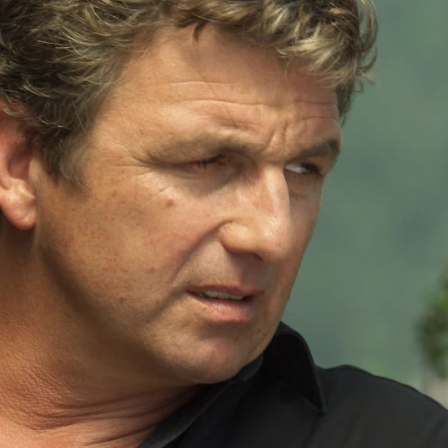
Whatsapp
Facebook
X
Flipboa
o quiere morir del cáncer que la afecta.
no piensa igual
que el
doctor Gruber,
otro doctor. Martin sabe que la mejor
ón y recuerda un antiguo caso que le
tá dispuesto a que se repita.