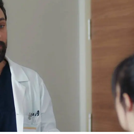
Whatsapp
Facebook
X
Flipboa
e la espada y la pared. Nazli está en
e Sanidad
la está investigando por haber
te a una paciente
. Sin embargo, él
e su residente. Nazli tuvo que atender
neta, de noche, y
en la ambulancia no
copio
con el que podría haberle salvado