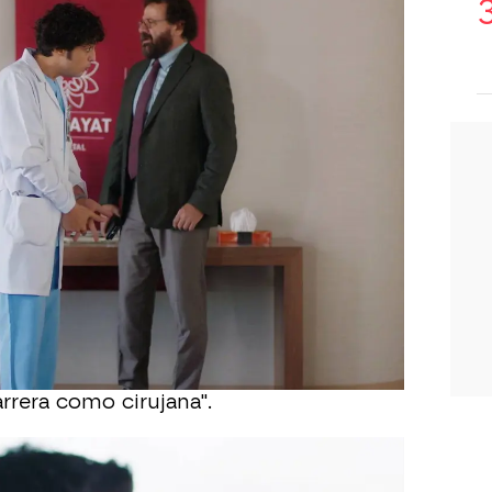
, Alí aparece para presentar a los
 con los logros de Nazli
en el hospital.
 a la joven de la que está enamorado.
n
y les asegura que, de haber contado
os, habría hecho todo por salvar a su
médicos le preguntan a Nazli si en la
eolaringoscopio,
la joven residente
l hospital y usa el silencio como
eliz le comunica que ha sido amonestada
culpado al centro durante su
, Adil le advierte con seriedad: "A
ir con pies de plomo.
Otro error podría
arrera como cirujana".