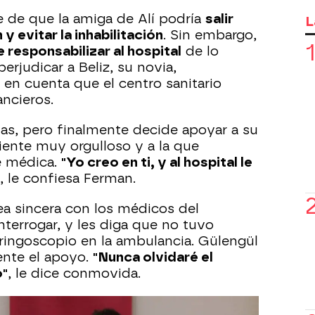
e de que la amiga de Alí podría
salir
L
y evitar la inhabilitación
. Sin embargo,
 responsabilizar al hospital
de lo
perjudicar a Beliz, su novia,
en cuenta que el centro sanitario
ancieros.
das, pero finalmente decide apoyar a su
iente muy orgulloso y a la que
e médica.
"Yo creo en ti, y al hospital le
, le confiesa Ferman.
a sincera con los médicos del
interrogar, y les diga que no tuvo
ringoscopio en la ambulancia. Gülengül
nte el apoyo.
"Nunca olvidaré el
o"
, le dice conmovida.