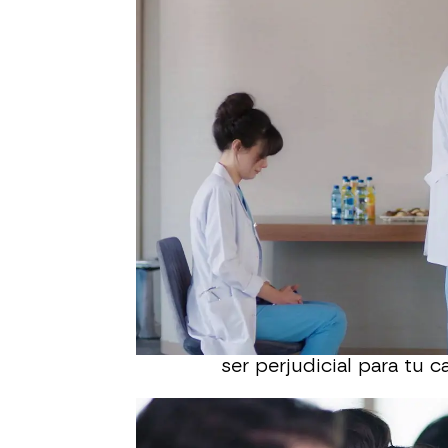
Durante el interrogatorio
funcionarios
un informe
Vefa no duda en elogiar
Destaca su gran corazó
con los medios necesari
paciente.
Finalmente, cuando los 
ambulancia había un vid
decide no comprometer a
respuesta.
Tras la deliberación, B
y le agradece que haya 
declaración. Sin embargo
partir de ahora,
deberás 
ser perjudicial para tu c