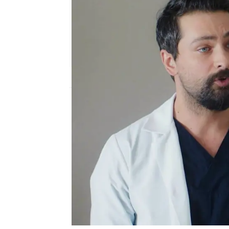
Nova
Publicado:
24 de marzo de 2025, 23:00
Ferman se encuentra entr
apuros: el Ministerio d
intubado incorrectamen
sabe que no fue culpa d
a la paciente en una cu
había un videolaringos
la vida.