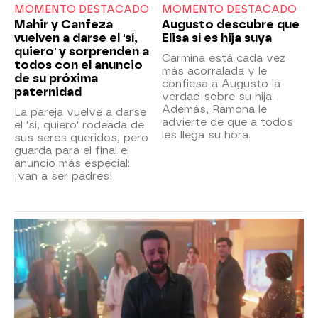
MOMENTO DESTACADO
MOMENTO DESTACADO
Mahir y Canfeza
Augusto descubre que
vuelven a darse el 'sí,
Elisa sí es hija suya
quiero' y sorprenden a
Carmina está cada vez
todos con el anuncio
más acorralada y le
de su próxima
confiesa a Augusto la
paternidad
verdad sobre su hija.
Además, Ramona le
La pareja vuelve a darse
advierte de que a todos
el 'sí, quiero' rodeada de
les llega su hora.
sus seres queridos, pero
guarda para el final el
anuncio más especial:
¡van a ser padres!