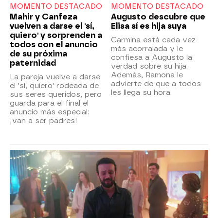
MOMENTO DESTACADO
MOMENTO DESTACADO
Mahir y Canfeza
Augusto descubre que
vuelven a darse el 'sí,
Elisa sí es hija suya
quiero' y sorprenden a
Carmina está cada vez
todos con el anuncio
más acorralada y le
de su próxima
confiesa a Augusto la
paternidad
verdad sobre su hija.
Además, Ramona le
La pareja vuelve a darse
advierte de que a todos
el 'sí, quiero' rodeada de
les llega su hora.
sus seres queridos, pero
guarda para el final el
anuncio más especial:
¡van a ser padres!