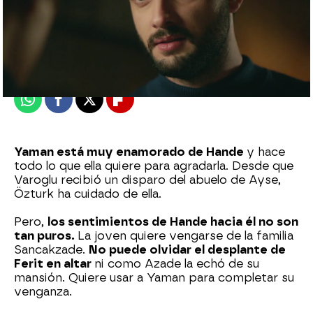
Nova
Publicado:
08 de julio de 2023, 23:48
Whatsapp
Facebook
X
Flipboard
Yaman está muy enamorado de Hande
y hace
todo lo que ella quiere para agradarla. Desde que
Varoglu recibió un disparo del abuelo de Ayse,
Özturk ha cuidado de ella.
Pero,
los sentimientos de Hande hacia él no son
tan puros.
La joven quiere vengarse de la familia
Sancakzade.
No puede olvidar el desplante de
Ferit en altar
ni como Azade la echó de su
mansión. Quiere usar a Yaman para completar su
venganza.