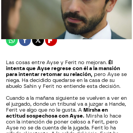
Nova
Publicado:
15 de julio de 2023, 23:03
Whatsapp
Facebook
X
Flipboard
Las cosas entre Ayse y Ferit no mejoran.
Él
intenta que Ayse regrese con él a la mansión
para intentar retomar su relación,
pero Ayse se
niega. Ha decidido quedarse en la casa de su
abuelo Sahin y Ferit no entiende esta decisión.
Cuando a la mañana siguiente se vuelven a ver en
el juzgado, donde un tribunal va a juzgar a Hande,
Ferit ve algo que no le gusta. A
Mirsha en
actitud sospechosa con Ayse.
Mirsha lo hace
con la intención de poner celoso a Ferit, pero
Ayse no se da cuenta de la jugada. Ferit lo ha