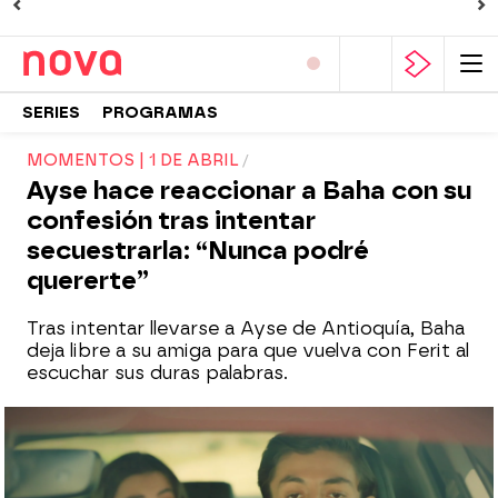
SERIES
PROGRAMAS
MOMENTOS | 1 DE ABRIL
Ayse hace reaccionar a Baha con su
confesión tras intentar
secuestrarla: “Nunca podré
quererte”
Tras intentar llevarse a Ayse de Antioquía, Baha
deja libre a su amiga para que vuelva con Ferit al
escuchar sus duras palabras.
Ayse celebra su cumpleaños más especial
con Ferit: “Eres mi mayor deseo”