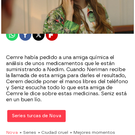
Nova
Madrid
Publicado:
07 de enero de 2021, 22:34
Whatsapp
Facebook
X
Flipboard
Cemre había pedido a una amiga química el
análisis de unos medicamentos que le están
suministrando a Nedim. Cuando Neriman recibe
la llamada de esta amiga para darles el resultado,
Cerem decide poner el manos libres del teléfono
y Seniz escucha todo lo que esta amiga de
Cemre le dice sobre estas medicinas. Seniz está
en un buen lío.
Series turcas de Nova
Nova
» Series
» Ciudad cruel
» Mejores momentos