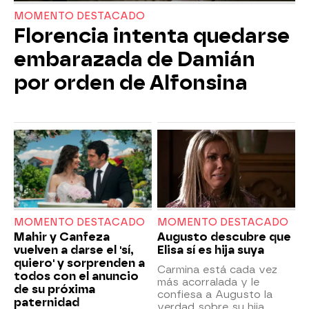
MOMENTO DESTACADO
Florencia intenta quedarse
embarazada de Damián
por orden de Alfonsina
MOMENTO DESTACADO
MOMENTO DESTACADO
Mahir y Canfeza
Augusto descubre que
vuelven a darse el 'sí,
Elisa sí es hija suya
quiero' y sorprenden a
Carmina está cada vez
todos con el anuncio
más acorralada y le
de su próxima
confiesa a Augusto la
paternidad
verdad sobre su hija.