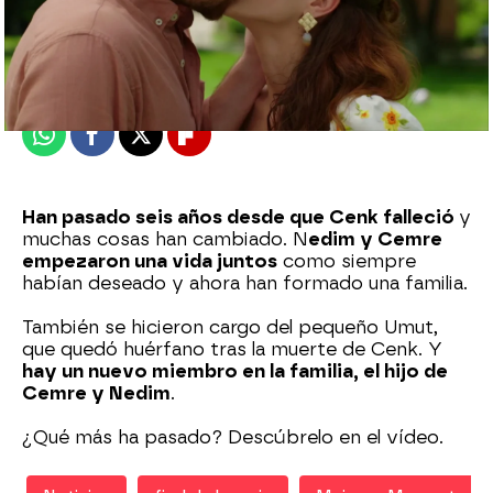
Nova
Madrid
Publicado:
07 de mayo de 2021, 22:33
Whatsapp
Facebook
X
Flipboard
Han pasado seis años desde que Cenk falleció
y
muchas cosas han cambiado. N
edim y Cemre
empezaron una vida juntos
como siempre
habían deseado y ahora han formado una familia.
También se hicieron cargo del pequeño Umut,
que quedó huérfano tras la muerte de Cenk. Y
hay un nuevo miembro en la familia, el hijo de
Cemre y Nedim
.
¿Qué más ha pasado? Descúbrelo en el vídeo.