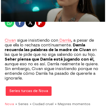
Madrid
Publicado:
04 de marzo de 2021, 22:41
Whatsapp
Facebook
X
Flipboard
Civan
sigue insistiendo con
Damla
, a pesar de
que ella lo rechaza contínuamente.
Damla
recuerda las palabras de la madre de Civan
en
las que le pide que no siga saliendo con su hijo.
Seher piensa que Damla está jugando con él,
aunque eso no es así. Damla realmente le quiere.
Sin embargo, Civan sigue insistiendo porque no
entiende cómo Damla ha pasado de quererle a
ignorarle.
Series turcas de Nova
Nova
» Series
» Ciudad cruel
» Mejores momentos