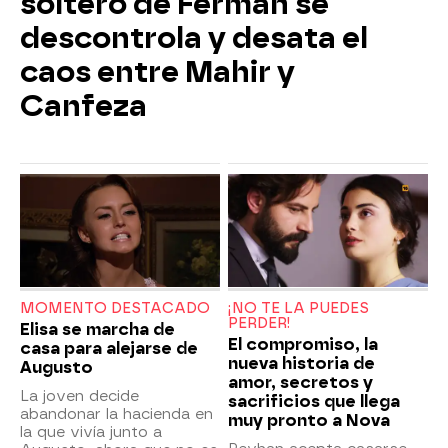
soltero de Ferman se
descontrola y desata el
caos entre Mahir y
Canfeza
MOMENTO DESTACADO
¡NO TE LA PUEDES
PERDER!
Elisa se marcha de
El compromiso, la
casa para alejarse de
nueva historia de
Augusto
amor, secretos y
La joven decide
sacrificios que llega
abandonar la hacienda en
muy pronto a Nova
la que vivía junto a