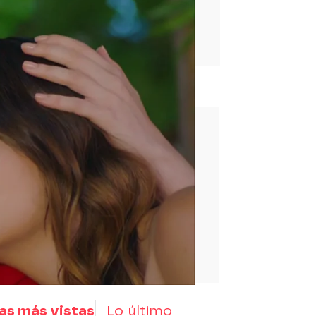
rd
as más vistas
Lo último