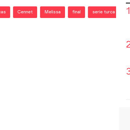
cas
Cennet
Melissa
final
serie turca
S