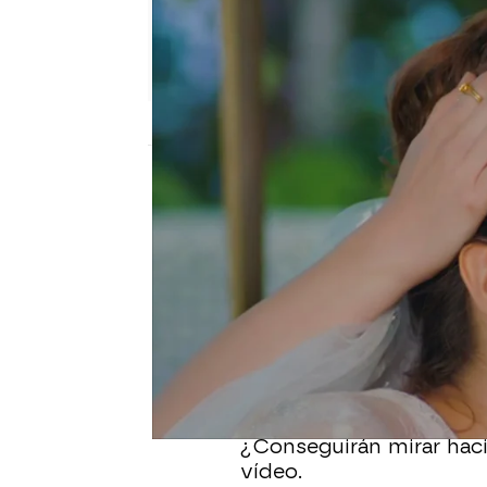
Nova
Madrid
Publicado:
19 de marzo de 2021, 22:00
Es
el día más important
han quedado atrás todo
ocurridos con Cihan y K
Es el momento en el qu
conversación pendiente
¿Conseguirán mirar haci
vídeo.