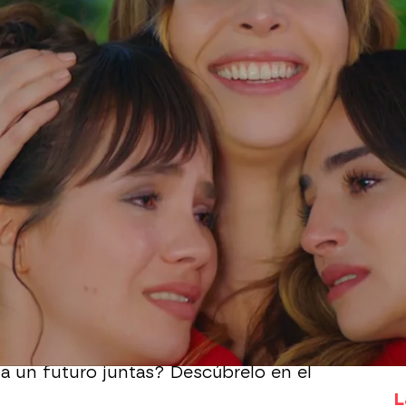
Whatsapp
Facebook
X
Flipboa
e para Cennet,
el de su boda. Por fin
s los problemas y los sucesos
aya parecen olvidados.
e Arzu y Cennet tienen esa
.
a un futuro juntas? Descúbrelo en el
L