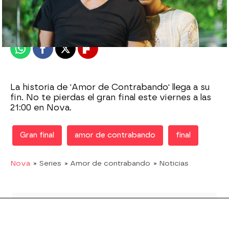
Madrid
Publicado:
11 de agosto de 2020, 16:36
Whatsapp
Facebook
X
Flipboard
La historia de 'Amor de Contrabando' llega a su
fin. No te pierdas el gran final este viernes a las
21:00 en Nova.
Gran final
amor de contrabando
final
Nova
» Series
» Amor de contrabando
» Noticias