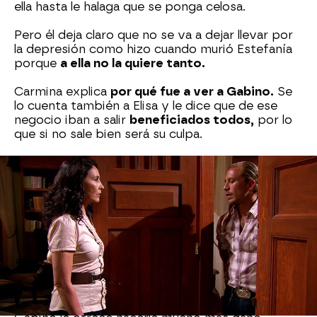
ella hasta le halaga que se ponga celosa.
Pero él deja claro que no se va a dejar llevar por
la depresión como hizo cuando murió Estefanía
porque
a ella no la quiere tanto.
Carmina explica
por qué fue a ver a Gabino.
Se
lo cuenta también a Elisa y le dice que de ese
negocio iban a salir
beneficiados todos,
por lo
que si no sale bien será su culpa.
Alfonsina regaña a Gabino
por negociar con
Carmina, pero él se disculpa diciendo que
pensaba sacar ventaja de eso. Quiere tener a
Augusto cerca para vigilarlo y poder
aprovecharse mejor.
Pero Alfonsina no quiere
tener nada que ver con ese hombre. Desde lo
que pasó y tras la muerte de Rosendo y
Estefanía la relación entre Augusto y Alfonsina
está muerta.