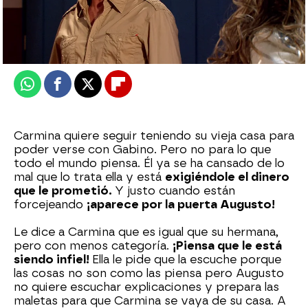
Nova
Publicado:
17 de junio de 2026, 21:00
Whatsapp
Facebook
X
Flipboard
Carmina quiere seguir teniendo su vieja casa para
poder verse con Gabino. Pero no para lo que
todo el mundo piensa. Él ya se ha cansado de lo
mal que lo trata ella y está
exigiéndole el dinero
que le prometió.
Y justo cuando están
forcejeando
¡aparece por la puerta Augusto!
Le dice a Carmina que es igual que su hermana,
pero con menos categoría.
¡Piensa que le está
siendo infiel!
Ella le pide que la escuche porque
las cosas no son como las piensa pero Augusto
no quiere escuchar explicaciones y prepara las
maletas para que Carmina se vaya de su casa. A