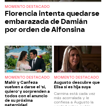
MOMENTO DESTACADO
Florencia intenta quedarse
embarazada de Damián
por orden de Alfonsina
MOMENTO DESTACADO
MOMENTO DESTACADO
Mahir y Canfeza
Augusto descubre que
vuelven a darse el 'sí,
Elisa sí es hija suya
quiero' y sorprenden a
Carmina está cada vez
todos con el anuncio
más acorralada y le
de su próxima
confiesa a Augusto la
paternidad