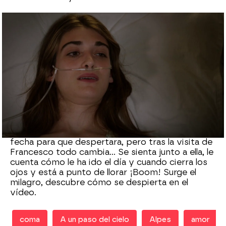
Nova
Madrid
Publicado:
04 de julio de 2021, 20:02
Whatsapp
Facebook
X
Flipboard
Emma estaba en el hospital en coma tras otro
susto causado por su aneurisma cerebral y sin
fecha para que despertara, pero tras la visita de
Francesco todo cambia... Se sienta junto a ella, le
cuenta cómo le ha ido el día y cuando cierra los
ojos y está a punto de llorar ¡Boom! Surge el
milagro, descubre cómo se despierta en el
vídeo.
coma
A un paso del cielo
Alpes
amor