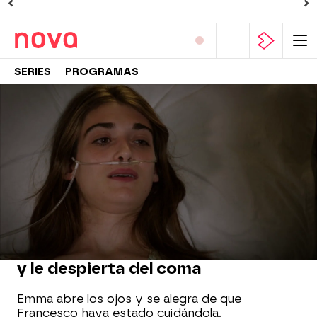
SERIES
PROGRAMAS
Nova
» Series
» A un paso del cielo
» Noticias
MOMENTO DESTACADO
Francesco vuelve a visitar a Emma
y le despierta del coma
Emma abre los ojos y se alegra de que
Francesco haya estado cuidándola.