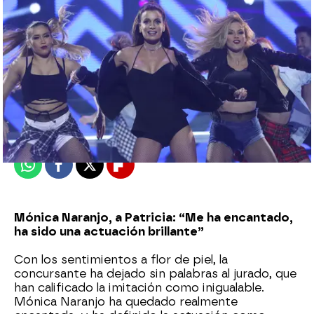
Nova
Madrid
Publicado:
08 de junio de 2018, 17:21
Whatsapp
Facebook
X
Flipboard
Mónica Naranjo, a Patricia: “Me ha encantado,
ha sido una actuación brillante”
Con los sentimientos a flor de piel, la
concursante ha dejado sin palabras al jurado, que
han calificado la imitación como inigualable.
Mónica Naranjo ha quedado realmente