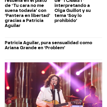
resuena en el plató
de ‘TCNMST’
de ‘Tu cara no me
interpretando a
suena todavía’ con
Olga Guillot y su
‘Pantera en libertad’
tema ‘Soy lo
gracias a Patricia
prohibido’
Aguilar
Patricia Aguilar, pura sensualidad como
Ariana Grande en ‘Problem’