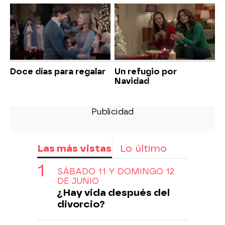
Doce días para regalar
Un refugio por
Navidad
Las más vistas
Lo último
SÁBADO 11 Y DOMINGO 12
DE JUNIO
¿Hay vida después del
divorcio?