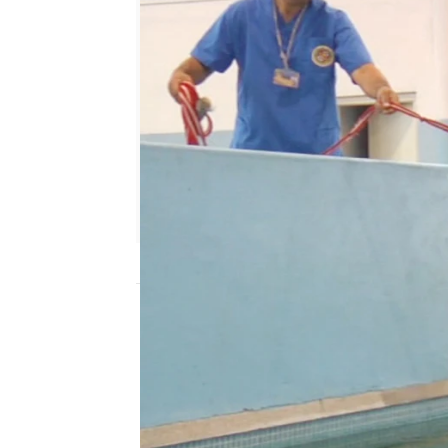
Nova
Madrid
Publicado:
25 de agosto de 2012, 13:10
5554b3fc0cf203da151fa832
PeloPic