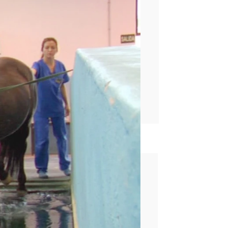
rd
ograma
mascoteros