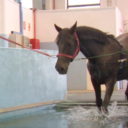
Whatsapp
Facebook
X
Flipboa
oPata -Edición Mascoteros-
Mejores Momentos
Pr