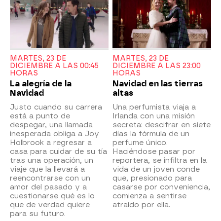
MARTES, 23 DE
MARTES, 23 DE
DICIEMBRE A LAS 00:45
DICIEMBRE A LAS 23:00
HORAS
HORAS
La alegría de la
Navidad en las tierras
Navidad
altas
Justo cuando su carrera
Una perfumista viaja a
está a punto de
Irlanda con una misión
despegar, una llamada
secreta: descifrar en siete
inesperada obliga a Joy
días la fórmula de un
Holbrook a regresar a
perfume único.
casa para cuidar de su tía
Haciéndose pasar por
tras una operación, un
reportera, se infiltra en la
viaje que la llevará a
vida de un joven conde
reencontrarse con un
que, presionado para
amor del pasado y a
casarse por conveniencia,
cuestionarse qué es lo
comienza a sentirse
que de verdad quiere
atraído por ella.
para su futuro.