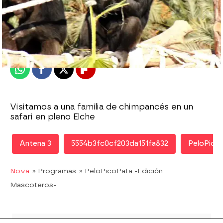
Nova
Publicado:
03 de agosto de 2013, 12:55
Whatsapp
Facebook
X
Flipboard
Visitamos a una familia de chimpancés en un
safari en pleno Elche
Antena 3
5554b3fc0cf203da151fa832
PeloPico
Nova
» Programas
» PeloPicoPata -Edición
Mascoteros-